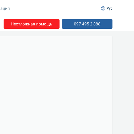
ация
Рус
Неотложная помощь
097 495 2 888