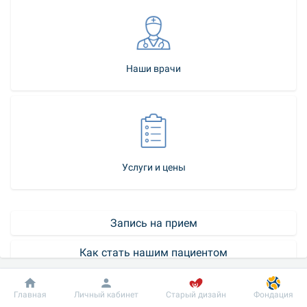
Наши врачи
Услуги и цены
Запись на прием
Как стать нашим пациентом
Контакт-центр
Добробут
Информация
Пациенту
Главная
Личный кабинет
Старый дизайн
Фондация