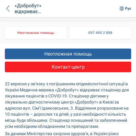
«Добробут»
Рус
відкриває
стаціонар для
лікування хворих
на COVID-19
Неотложная помощь
097 495 2 888
Неотложная помощь
Контакт-центр
22 вересня у зв’язку з погіршенням епідеміологічної ситуації в 
Україні Медична мережа «Добробут» відкриває стаціонар для 
лікування пацієнтів з COVID-19. Стаціонар діятиме у 
лікувально-діагностичному центрі «Добробут» в Києві за 
адресою вул. Сім’ї Ідзиковських, 3. Відділення розраховане на 
10 пацієнтів – дорослих та дітей, у разі необхідності кількість 
місць буде збільшена. Стаціонар оснащений та забезпечений 
усім необхідним обладнанням та препаратами.
За даними Міністерства охорони здоров’я, в Україні різко 