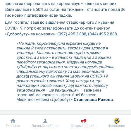
зросла захворюваність на коронавірус – кількість хворих 
збільшилася на 50% за останній тиждень, і становить понад 36 
тис нових підтверджених випадків.
Для госпіталізації до відділення стаціонарного лікування 
COVID-19, потрібно зателефонувати до контакт-центру 
«Добробуту» за номерами: 
(097) 495 2 888
, 
(044) 495 2 888
.
«
На жаль, коронавірусна інфекція нікуди не 
зникла й знову становить загрозу для здоров’я 
українців. Кількість нових випадків стрімко 
зростає, а з нею – й кількість пацієнтів з важким 
перебігом захворювання. Медична команда 
«Добробуту» від самого початку пандемії пройшла 
спеціалізовану підготовку та має величезний 
досвід успішного лікування хворих на COVID-19 
різних ступенів тяжкості. Хочу нагадати, що 
найкращий спосіб захисту від важкого перебігу 
захворювання – це вакцинація
», – зазначає 
головний менеджер з інфекційної безпеки 
Медичної мережі «Добробут» 
Станіслава Рикова
.
Наши преимущества
Добробут
Информация
Пациенту
Главная
Личный кабинет
Старый дизайн
Фондация