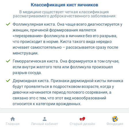
Классификация кист яичников
В медицине существует четкая классификация 
рассматриваемого доброкачественного заболевания:
Фолликулярная киста. Она чаще всего диагностируется у 
женщин, причиной формирования является 
«перезревание» фолликула в яичнике без его разрыва, 
что происходит в норме. Киста такого вида нередко 
исчезает самостоятельно – рассасывается сразу после 
менструации.
Геморрагическая киста. Она формируется в том случае, 
если внутри желтого тела или фолликула произошел 
разрыв сосуда.
Дермоидная киста. Признаки дермоидной кисты яичника 
будут проявляться в подростковом возрасте, когда у 
девочки начинается период полового созревания, а 
связано это с тем, что этот вид новообразований 
относится к категории врожденных.
Функциональная киста. Ее нередко называют кистой 
желтого тела, но в гинекологической практике ее 
Добробут
Информация
Пациенту
диагностируют редко. Причины возникновения кисты 
Главная
Личный кабинет
Старый дизайн
Фондация