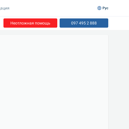
ация
Рус
Неотложная помощь
097 495 2 888