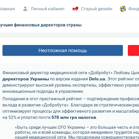
Главная
Личный кабинет
Старый дизайн
Фонд
лучших финансовых директоров страны
Неотложная помощь
Финансовый директор медицинской сети «Добробут» Любовь Цым
директоров Украины
 по версии издания 
Delo.ua
. Этот рейтинг 
демонстрируют высокий уровень экспертизы, эффективно управл
инновационные подходы в управлении.
Попадание в этот престижный рейтинг – подтверждение професси
вклада в развитие «Добробута». Благодаря ее стратегическим ре
оптимизирует процессы для эффективного развития и масштабиро
на 52% и уплатил почти 
578 млн грн налогов
.
«Быть среди лучших CFO Украины – это большая честь и отв
работы, но и всей команды, которая ежедневно трудится н
нашей медицинской сети. Мы продолжим совершенствовать 