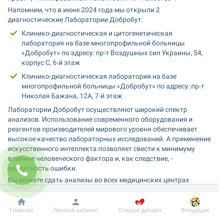
Напомним, что в июне 2024 года мы открыли 2 
диагностические Лаборатории Добробут:
Клинико-диагностическая и цитогенетическая 
лаборатория на базе многопрофильной больницы 
«Добробут» по адресу: пр-т Воздушных сил Украины, 54, 
корпус С, 6-й этаж
Клинико-диагностическая лаборатория на базе 
многопрофильной больницы «Добробут» по адресу: пр-т 
Николая Бажана, 12А, 7-й этаж
Лаборатории Добробут осуществляют широкий спектр 
анализов. Использование современного оборудования и 
реагентов производителей мирового уровня обеспечивает 
высокое качество лабораторных исследований. А применение 
искусственного интеллекта позволяет свести к минимуму 
влияние человеческого фактора и, как следствие, - 
вероятность ошибки.
Вы можете сдать анализы во всех медицинских центрах 
«Добробут». Результаты доступны в единой медицинской 
информационной системе нашей сети. Cito-запросы (срочные) 
Добробут
Информация
Пациенту
обрабатываются круглосуточно в многопрофильных 
Главная
Личный кабинет
Старый дизайн
Фондация