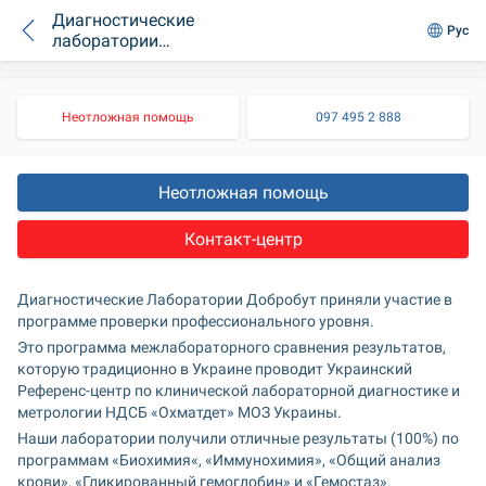
Диагностические
Рус
лаборатории
Добробут успешно
прошли проверку
качества
Неотложная помощь
097 495 2 888
исследований
Неотложная помощь
Контакт-центр
Диагностические Лаборатории Добробут приняли участие в 
программе проверки профессионального уровня.
Это программа межлабораторного сравнения результатов, 
которую традиционно в Украине проводит Украинский 
Референс-центр по клинической лабораторной диагностике и 
метрологии НДСБ «Охматдет» МОЗ Украины.
Наши лаборатории получили отличные результаты (100%) по 
программам «Биохимия«, «Иммунохимия», «Общий анализ 
крови», «Гликированный гемоглобин» и «Гемостаз».