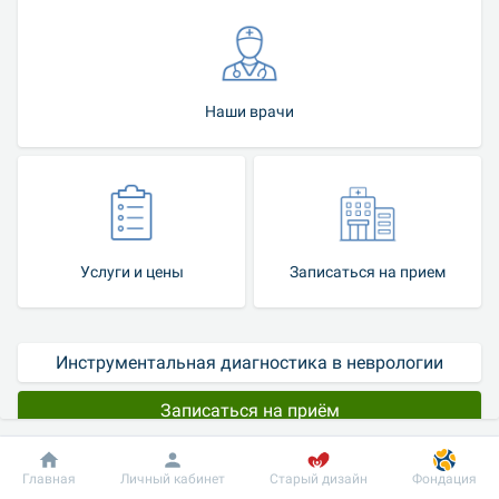
Наши врачи
Услуги и цены
Записаться на прием
Инструментальная диагностика в неврологии
Записаться на приём
Врачи-неврологи медицинской сети “Добробут” начинают 
Добробут
Информация
Пациенту
Главная
Личный кабинет
Старый дизайн
Фондация
диагностику с момента 