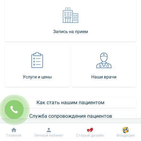
Запись на прием
Услуги и цены
Наши врачи
Как стать нашим пациентом
Контакт-центр
Добробут
Информация
Пациенту
Главная
Личный кабинет
Старый дизайн
Фондация