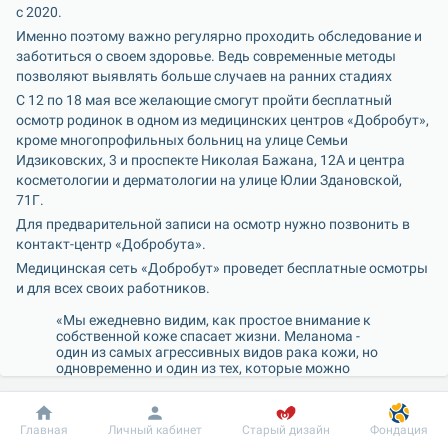
с 2020.
Именно поэтому важно регулярно проходить обследование и 
заботиться о своем здоровье. Ведь современные методы 
позволяют выявлять больше случаев на ранних стадиях
С 12 по 18 мая все желающие смогут пройти бесплатный 
осмотр родинок в одном из медицинских центров «Добробут», 
кроме многопрофильных больниц на улице Семьи 
Идзиковских, 3 и проспекте Николая Бажана, 12А и центра 
косметологии и дерматологии на улице Юлии Здановской, 
71Г.
Для предварительной записи на осмотр нужно позвонить в 
контакт-центр «Добробута».
Медицинская сеть «Добробут» проведет бесплатные осмотры 
и для всех своих работников.
«Мы ежедневно видим, как простое внимание к 
собственной коже спасает жизни. Меланома - 
один из самых агрессивных видов рака кожи, но 
одновременно и один из тех, которые можно 
обнаружить на раннем этапе обычным осмотром. 
Кроме чекапов кожи стоит придерживаться 
базовых правил «солнечной безопасности».Часто 
Добробут
Информация
Пациенту
Главная
Личный кабинет
Старый дизайн
Фондация
мы не задумываемся о солнцезащите в 