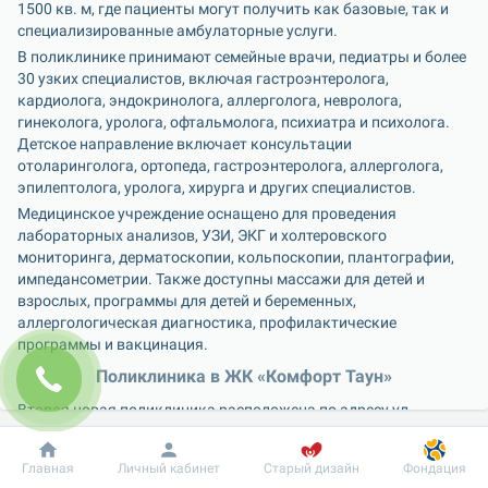
1500 кв. м, где пациенты могут получить как базовые, так и 
специализированные амбулаторные услуги.
В поликлинике принимают семейные врачи, педиатры и более 
30 узких специалистов, включая гастроэнтеролога, 
кардиолога, эндокринолога, аллерголога, невролога, 
гинеколога, уролога, офтальмолога, психиатра и психолога. 
Детское направление включает консультации 
отоларинголога, ортопеда, гастроэнтеролога, аллерголога, 
эпилептолога, уролога, хирурга и других специалистов.
Медицинское учреждение оснащено для проведения 
лабораторных анализов, УЗИ, ЭКГ и холтеровского 
мониторинга, дерматоскопии, кольпоскопии, плантографии, 
импедансометрии. Также доступны массажи для детей и 
взрослых, программы для детей и беременных, 
аллергологическая диагностика, профилактические 
программы и вакцинация.
Поликлиника в ЖК «Комфорт Таун»
Вторая новая поликлиника расположена по адресу ул. 
Регенераторная, 4, корпус 8. Это небольшой центр формата 
«клиника у дома» площадью 270 кв. м, который будет 
Добробут
Информация
Пациенту
Главная
Личный кабинет
Старый дизайн
Фондация
обслуживать преимущественно жителей жилого комплекса 