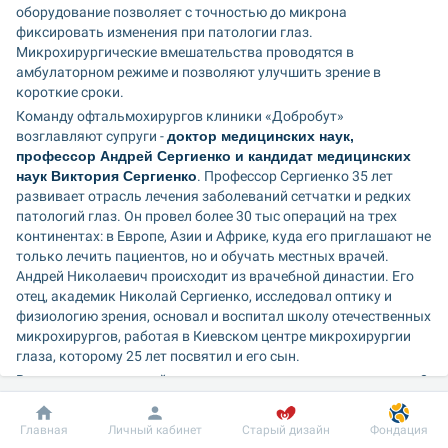
оборудование позволяет с точностью до микрона 
фиксировать изменения при патологии глаз. 
Микрохирургические вмешательства проводятся в 
амбулаторном режиме и позволяют улучшить зрение в 
короткие сроки.
Команду офтальмохирургов клиники «Добробут» 
возглавляют супруги - 
доктор медицинских наук, 
профессор Андрей Сергиенко и кандидат медицинских 
наук Виктория Сергиенко
. Профессор Сергиенко 35 лет 
развивает отрасль лечения заболеваний сетчатки и редких 
патологий глаз. Он провел более 30 тыс операций на трех 
континентах: в Европе, Азии и Африке, куда его приглашают не 
только лечить пациентов, но и обучать местных врачей. 
Андрей Николаевич происходит из врачебной династии. Его 
отец, академик Николай Сергиенко, исследовал оптику и 
физиологию зрения, основал и воспитал школу отечественных 
микрохирургов, работая в Киевском центре микрохирургии 
глаза, которому 25 лет посвятил и его сын.
Всего в команде новой клиники консультируют и оперируют 8 
врачей. Они будут привлекать к сотрудничеству коллег из 
других медицинских направлений «Добробута» - 
Добробут
Информация
Пациенту
Главная
Личный кабинет
Старый дизайн
Фондация
нейрохирургов, эндокринологов, кардиологов, 