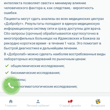
интеллекта позволяет свести к минимуму влияние 
человеческого фактора и, как следствие, - вероятность 
ошибки.
Пациенты могут сдать анализы во всех медицинских центрах 
«Добробут». Результаты попадают в единую медицинскую 
информационную систему сети и сразу доступны для врача. 
Cito-запросы (срочные) обрабатываются круглосуточно в 
многопрофильных больницах на Идзиковских и Бажана за 
рекордно короткое время - в течение 1 часа. Это помогает в 
быстрой диагностике и дальнейшем лечении.
В «Добролаб» можно сделать наиболее востребованные виды 
лабораторных исследований по рыночным ценам:
общеклинические исследования;
биохимические исследования;
гормоны;
иммуногематологические исследования;
иммунологические и аутоиммунные исследования;
инфекции.
Добробут
Информация
Пациенту
Главная
Личный кабинет
Старый дизайн
Фондация
«Наш основной фокус - качество и безопасность. 