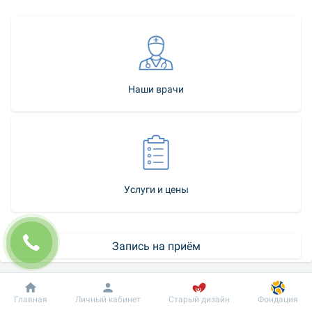
Наши врачи
Услуги и цены
Запись на приём
Как стать нашим пациентом
Добробут
Информация
Пациенту
Главная
Личный кабинет
Старый дизайн
Фондация
Контакт-центр