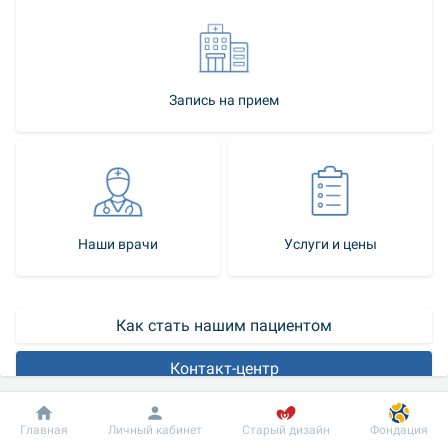
Запись на прием
Наши врачи
Услуги и цены
Как стать нашим пациентом
Контакт-центр
Эстетическая гинекология
 – это отрасль медицины, 
Добробут
Информация
Пациенту
Главная
Личный кабинет
Старый дизайн
Фондация
специалисты которой решают косметические и эстетические 