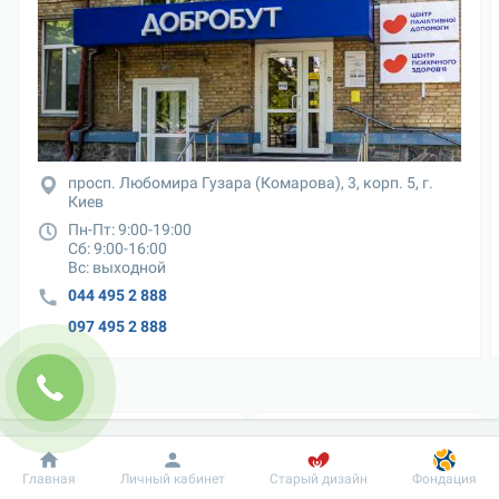
просп. Любомира Гузара (Комарова), 3, корп. 5, г. 
Киев
Пн-Пт: 9:00-19:00

Сб: 9:00-16:00

Вс: выходной
044 495 2 888
097 495 2 888
Добробут
Информация
Пациенту
Главная
Личный кабинет
Старый дизайн
Фондация