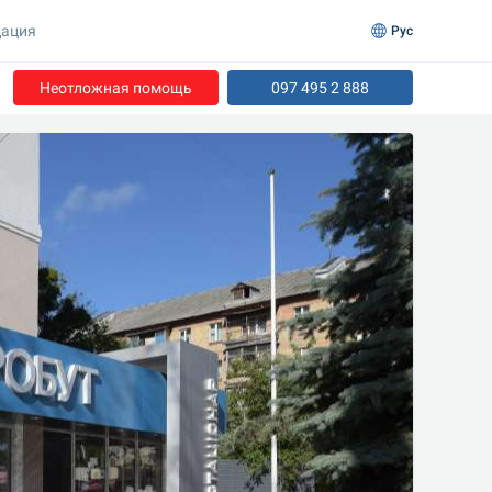
ация
Рус
Неотложная помощь
097 495 2 888