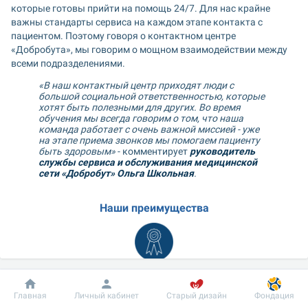
которые готовы прийти на помощь 24/7. Для нас крайне 
важны стандарты сервиса на каждом этапе контакта с 
пациентом. Поэтому говоря о контактном центре 
«Добробута», мы говорим о мощном взаимодействии между 
всеми подразделениями.
«В наш контактный центр приходят люди с 
большой социальной ответственностью, которые 
хотят быть полезными для других. Во время 
обучения мы всегда говорим о том, что наша 
команда работает с очень важной миссией - уже 
на этапе приема звонков мы помогаем пациенту 
быть здоровым»
 - комментирует 
руководитель 
службы сервиса и обслуживания медицинской 
сети «Добробут» Ольга Школьная
.
Наши преимущества
Высокая квалификация
Добробут
Информация
Пациенту
Широкий спектр специальностей
Главная
Личный кабинет
Старый дизайн
Фондация