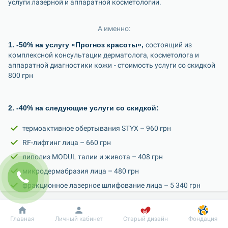
услуги лазерной и аппаратной косметологии.
А именно:
1. -50% на услугу «Прогноз красоты», 
состоящий из 
комплексной консультации дерматолога, косметолога и 
аппаратной диагностики кожи
- cтоимость услуги со скидкой 
800 грн
2. -40% на следующие услуги со скидкой:
термоактивное обертывания STYX – 960 грн
RF-лифтинг лица – 660 грн
липолиз MODUL талии и живота – 408 грн
микродермабразия лица – 480 грн
фракционное лазерное шлифование лица – 5 340 грн
Добробут
Информация
Пациенту
Главная
Личный кабинет
Старый дизайн
Фондация
3. -30% на услуги со скидкой: