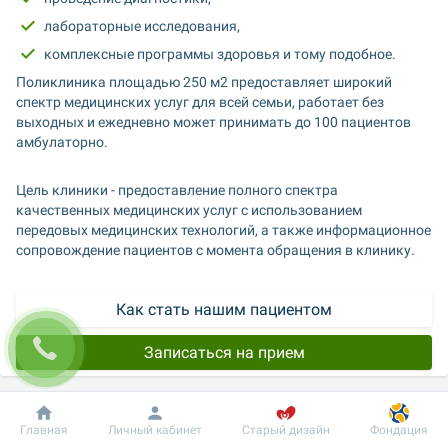
лабораторные исследования,
комплексные программы здоровья и тому подобное.
Поликлиника площадью 250 м2 предоставляет широкий 
спектр медицинских услуг для всей семьи, работает без 
выходных и ежедневно может принимать до 100 пациентов 
амбулаторно.
Цель клиники - предоставление полного спектра 
качественных медицинских услуг с использованием 
передовых медицинских технологий, а также информационное 
сопровождение пациентов с момента обращения в клинику.
Как стать нашим пациентом
Записаться на прием
Цены на услуги
Добробут
Информация
Пациенту
Главная
Личный кабинет
Старый дизайн
Фондация