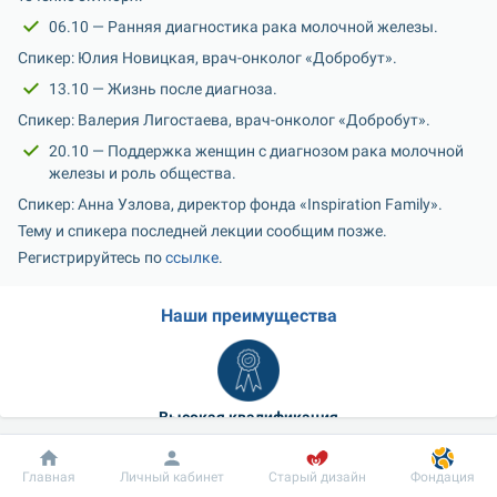
06.10 — Ранняя диагностика рака молочной железы.
Спикер: Юлия Новицкая, врач-онколог «Добробут».
13.10 — Жизнь после диагноза.
Спикер: Валерия Лигостаева, врач-онколог «Добробут».
20.10 — Поддержка женщин с диагнозом рака молочной 
железы и роль общества.
Спикер: Анна Узлова, директор фонда «Inspiration Family».
Тему и спикера последней лекции сообщим позже.
Регистрируйтесь по 
ссылке
.
Наши преимущества
Высокая квалификация
Широкий спектр специальностей
Добробут
Информация
Пациенту
Главная
Личный кабинет
Старый дизайн
Фондация