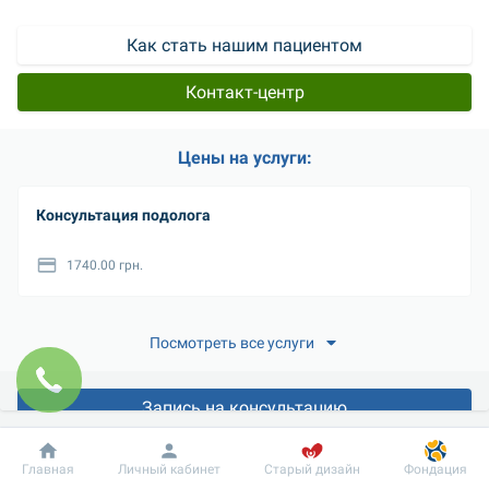
Как стать нашим пациентом
Контакт-центр
Цены на услуги:
Консультация подолога
1740.00 грн.
Посмотреть все услуги
Запись на консультацию
Онлайн разъяснение
Добробут
Информация
Пациенту
Главная
Личный кабинет
Старый дизайн
Фондация