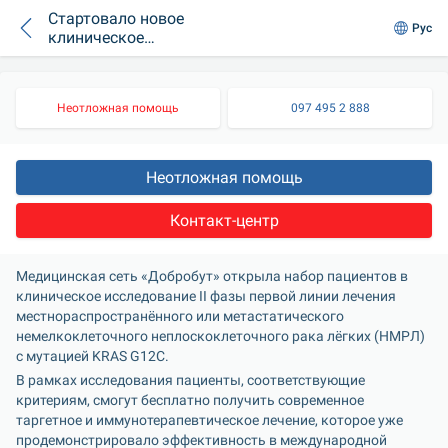
Стартовало новое
Рус
клиническое
исследование
инновационной
терапии рака
Неотложная помощь
097 495 2 888
лёгких
Неотложная помощь
Контакт-центр
Медицинская сеть «Добробут» открыла набор пациентов в 
клиническое исследование II фазы первой линии лечения 
местнораспространённого или метастатического 
немелкоклеточного неплоскоклеточного рака лёгких (НМРЛ) 
с мутацией KRAS G12C.
В рамках исследования пациенты, соответствующие 
критериям, смогут бесплатно получить современное 
таргетное и иммунотерапевтическое лечение, которое уже 
продемонстрировало эффективность в международной 