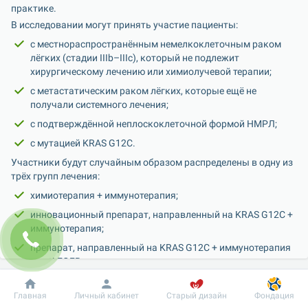
практике.
В исследовании могут принять участие пациенты:
с местнораспространённым немелкоклеточным раком 
лёгких (стадии IIIb–IIIc), который не подлежит 
хирургическому лечению или химиолучевой терапии;
с метастатическим раком лёгких, которые ещё не 
получали системного лечения;
с подтверждённой неплоскоклеточной формой НМРЛ;
с мутацией KRAS G12C.
Участники будут случайным образом распределены в одну из 
трёх групп лечения:
химиотерапия + иммунотерапия;
инновационный препарат, направленный на KRAS G12C + 
иммунотерапия;
препарат, направленный на KRAS G12C + иммунотерапия 
+ anti-EGFR-терапия.
Участники исследования получают доступ к ведущим схемам 
Добробут
Информация
Пациенту
лечения, показавшим эффективность на предыдущих этапах; 
Главная
Личный кабинет
Старый дизайн
Фондация