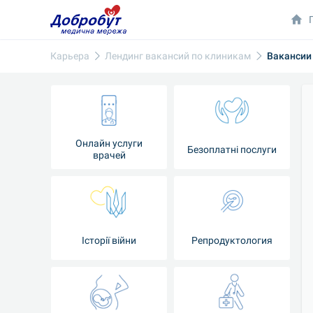
Карьера
Лендинг вакансий по клиникам
Вакансии 
Онлайн услуги
Безоплатні послуги
врачей
Iсторії війни
Репродуктология