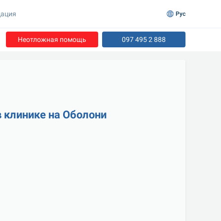
ация
Рус
Неотложная помощь
097 495 2 888
в клинике на Оболони