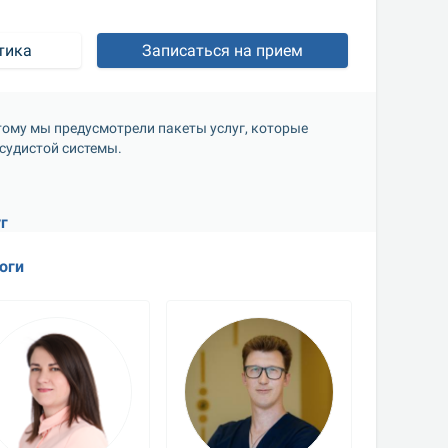
тика
Записаться на прием
тому мы предусмотрели пакеты услуг, которые 
судистой системы.
г
оги