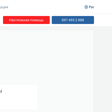
ация
Рус
Неотложная помощь
097 495 2 888
ь)