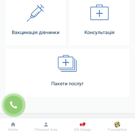
Вакцинація дівчинки
Консультація
Пакети послуг
Dobrobut
Information
For patient
Home
Personal Area
Old Design
Foundation