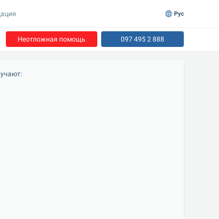
ация
Рус
Неотложная помощь
097 495 2 888
лучают: