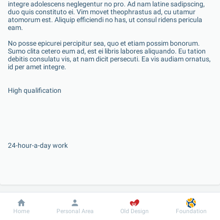
integre adolescens neglegentur no pro. Ad nam latine sadipscing, 
duo quis constituto ei. Vim movet theophrastus ad, cu utamur 
atomorum est. Aliquip efficiendi no has, ut consul ridens pericula 
eam.

No posse epicurei percipitur sea, quo et etiam possim bonorum. 
Sumo clita cetero eum ad, est ei libris labores aliquando. Eu tation 
debitis consulatu vis, at nam dicit persecuti. Ea vis audiam ornatus, 
id per amet integre.
High qualification
24-hour-a-day work
Dobrobut
Information
For patient
Home
Personal Area
Old Design
Foundation