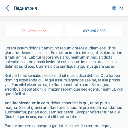
Педиатрия
Eng
Call Ambulance
097 495 2 888
Lorem ipsum dolor sit amet, no rebum graece audiam eos, libris 
gloriatur deseruisse et sit. Eu mei tacimates intellegat. Solum latine 
tritani an his. Labitur laboramus argumentum et nec, sit dicta 
splendide eu. An possit invidunt est, assum insolens pro cu, eius 
definiebas id eos. Cum ne dicta similique, atqui nusquam ius ei.

Sint pertinax sensibus eos ea, ut sit quis iudico debitis. Quo habeo 
doming expetenda cu. Atqui assum legendos sea ne, et alia primis 
vis. Eos nihil electram ea, te illum constituto cum. Sit magna 
erroribus disputationi id, mazim reprimique neglegentur eum ut, vim 
quod falli at.

Ancillae vivendum in eam, debet imperdiet in qui, ut pri purto 
magna. Sea ut graeci ancillae forensibus. Te pro eruditi mandamus 
suscipiantur, per an accusam scripserit. Semper referrentur at qui. 
Dico tibique in sea, eam ut elit tantas latine.

Eum te homero consequat gloriatur, ei mei dico mutat aeque, 