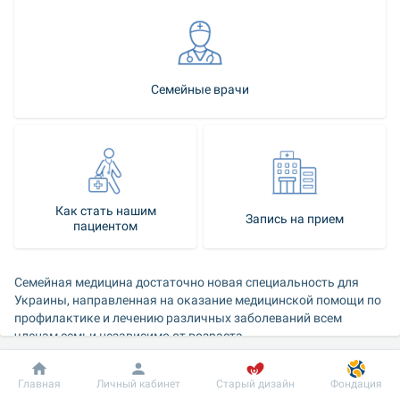
Семейные врачи
Как стать нашим
Запись на прием
пациентом
Семейная медицина достаточно новая специальность для 
Украины, направленная ​​на оказание медицинской помощи по 
профилактике и лечению различных заболеваний всем 
членам семьи независимо от возраста.
Задача семейного врача - динамическое наблюдение за 
состоянием здоровья пациента, предоставление 
Добробут
Информация
Пациенту
Главная
Личный кабинет
Старый дизайн
Фондация
рекомендаций о мерах профилактики и определения тактики 