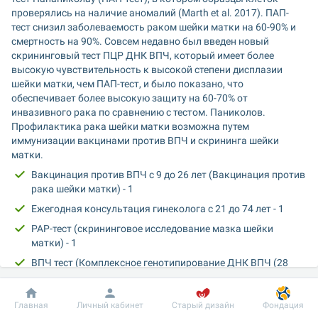
проверялись на наличие аномалий (Marth et al. 2017). ПАП-
тест снизил заболеваемость раком шейки матки на 60-90% и 
смертность на 90%. Совсем недавно был введен новый 
скрининговый тест ПЦР ДНК ВПЧ, который имеет более 
высокую чувствительность к высокой степени дисплазии 
шейки матки, чем ПАП-тест, и было показано, что 
обеспечивает более высокую защиту на 60-70% от 
инвазивного рака по сравнению с тестом. Паниколов. 
Профилактика рака шейки матки возможна путем 
иммунизации вакцинами против ВПЧ и скрининга шейки 
матки.
Вакцинация против ВПЧ с 9 до 26 лет (Вакцинация против 
рака шейки матки) - 1
Ежегодная консультация гинеколога с 21 до 74 лет - 1
PAP-тест (скрининговое исследование мазка шейки 
матки) - 1
ВПЧ тест (Комплексное генотипирование ДНК ВПЧ (28 
генотипов) в полуколичественном формате REAL TIME) - 1
Добробут
Информация
Пациенту
Главная
Личный кабинет
Старый дизайн
Фондация