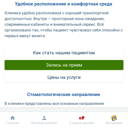
Удобное расположение и комфортная среда 
Клиника удобно расположена с хорошей транспортной 
доступностью. Внутри — просторная зона ожидания, 
современные кабинеты и внимательный сервис. Всё 
организовано так, чтобы пациент чувствовал себя спокойно с 
первых минут визита. 
Как стать нашим пациентом
Запись на прием
Цены на услуги
Стоматологические направления 
В клинике представлены все основные направления 
современной стоматологии:
терапевтическая стоматология 
Добробут
Информация
Пациенту
Главная
Личный кабинет
Старый дизайн
Фондация
детская стоматология 