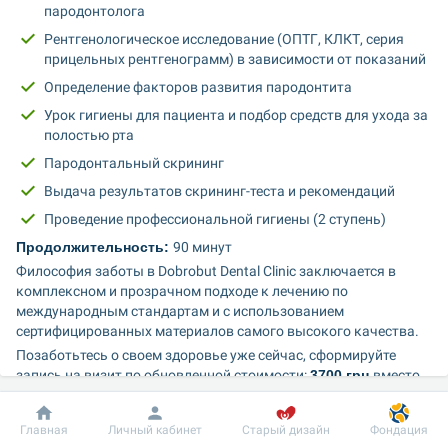
пародонтолога
Рентгенологическое исследование (ОПТГ, КЛКТ, серия 
прицельных рентгенограмм) в зависимости от показаний
Определение факторов развития пародонтита
Урок гигиены для пациента и подбор средств для ухода за 
полостью рта
Пародонтальный скрининг
Выдача результатов скрининг-теста и рекомендаций
Проведение профессиональной гигиены (2 ступень)
Продолжительность: 
90 минут
Философия заботы в Dobrobut Dental Clinic заключается в 
комплексном и прозрачном подходе к лечению по 
международным стандартам и с использованием 
сертифицированных материалов самого высокого качества.
Позаботьтесь о своем здоровье уже сейчас, сформируйте 
запись на визит по обновленной стоимости: 
3700 грн 
вместо
5530 грн. 
Срок действия:
 до 31.12.2023
Добробут
Информация
Пациенту
Главная
Личный кабинет
Старый дизайн
Фондация