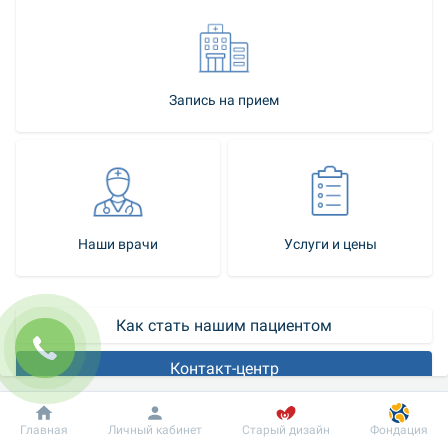
Запись на прием
Наши врачи
Услуги и цены
Как стать нашим пациентом
Контакт-центр
Сурдология 
- это раздел оториноларингологии, изучающий 
Добробут
Информация
Пациенту
Главная
Личный кабинет
Старый дизайн
Фондация
этиологию, патогенез и клинику различных форм расстройств 