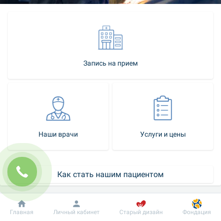
Запись на прием
Наши врачи
Услуги и цены
Как стать нашим пациентом
Контакт-центр
Добробут
Информация
Пациенту
Главная
Личный кабинет
Старый дизайн
Фондация