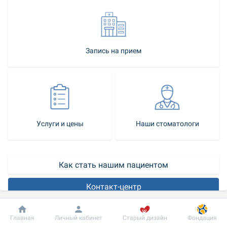
Запись на прием
Услуги и цены
Наши стоматологи
Как стать нашим пациентом
Контакт-центр
Удаление или потеря зубов несет с собой определенный 
Добробут
Информация
Пациенту
Главная
Личный кабинет
Старый дизайн
Фондация
дискомфорт, устранить который поможет протезирование. В 