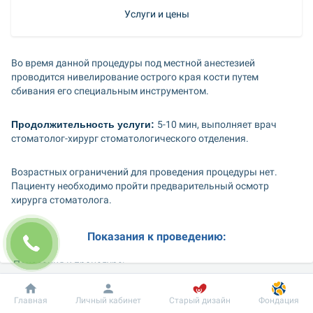
Услуги и цены
Во время данной процедуры под местной анестезией 
проводится нивелирование острого края кости путем 
сбивания его специальным инструментом.
Продолжительность услуги: 
5-10 мин, выполняет врач 
стоматолог-хирург стоматологического отделения.
Возрастных ограничений для проведения процедуры нет. 
Пациенту необходимо пройти предварительный осмотр 
хирурга стоматолога.
Показания к проведению:
 Показания к процедуре:
Добробут
Информация
Пациенту
костный выступ в области удаленного зуба, который 
Главная
Личный кабинет
Старый дизайн
Фондация