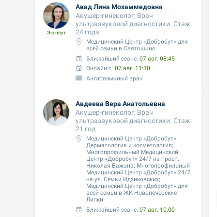
Авад Лина Мохаммедовна
Акушер-гинеколог; Врач 
ультразвуковой диагностики. Стаж: 
24 года
Эксперт
Медицинский Центр «Добробут» для 
всей семьи в Святошино
Ближайший сеанс: 
07 авг. 08:45
Онлайн с:
07 авг. 11:30
Англоязычный врач
Авдеева Вера Анатольевна
Акушер-гинеколог; Врач 
ультразвуковой диагностики. Стаж: 
21 год
Медицинский Центр «Добробут». 
Дерматология и косметология; 
Многопрофильный Медицинский 
Центр «Добробут» 24/7 на просп. 
Николая Бажана; Многопрофильный 
Медицинский Центр «Добробут» 24/7 
на ул. Семьи Идзиковских;  
Медицинский Центр «Добробут» для 
всей семьи в ЖК Новопечерские 
Липки
Ближайший сеанс: 
07 авг. 10:00