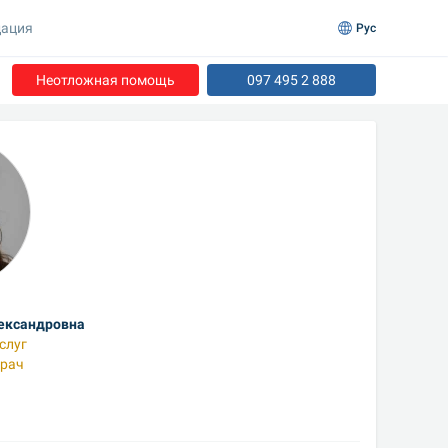
ация
Рус
Неотложная помощь
097 495 2 888
ександровна
слуг
рач