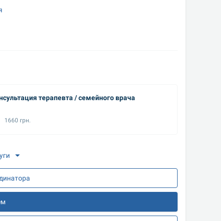
я
нсультация терапевта / семейного врача
Осмотр 
1660 грн.
850 
уги
рдинатора
ем