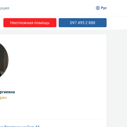
ация
Рус
Неотложная помощь
097 495 2 888
ргиевна
рач
на Воздушных Сил, 56