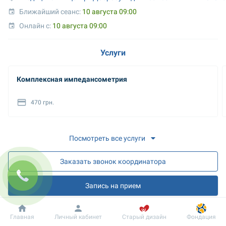
Ближайший сеанс: 
10 августа 09:00
Онлайн с: 
10 августа 09:00
Услуги
Комплексная импедансометрия
470 грн.
Посмотреть все услуги
Заказать звонок координатора
Запись на прием
Запись на онлайн разъяснения
Добробут
Информация
Пациенту
Главная
Личный кабинет
Старый дизайн
Фондация