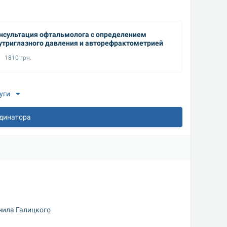
нсультация офтальмолога с определением
Консуль
утриглазного давления и авторефрактометрией
1810 грн.
2720
уги
рдинатора
нила Галицкого