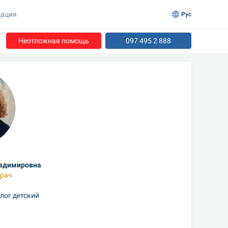
ация
Рус
Неотложная помощь
097 495 2 888
ладимировна
рач
лог детский