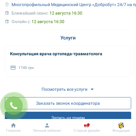
Многопрофильный Медицинский Центр «Добробут» 24/7 на п
Ближайший сеанс: 
12 августа 16:30
Онлайн с: 
12 августа 16:30
Услуги
Консультация врача ортопеда-травматолога
1740 грн.
Посмотреть все услуги
Заказать звонок координатора
Запись на прием
Добробут
Информация
Пациенту
Главная
Личный кабинет
Старый дизайн
Фондация
Запись на онлайн разъяснения