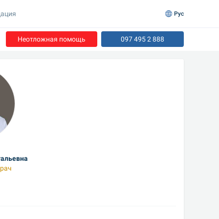
ация
Рус
Неотложная помощь
097 495 2 888
тальевна
рач