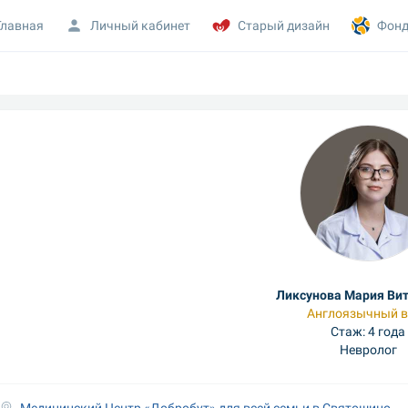
Главная
Личный кабинет
Старый дизайн
Фонд
Ликсунова Мария Ви
Англоязычный в
Стаж: 4 года
Невролог
Медицинский Центр «Добробут» для всей семьи в Святошино