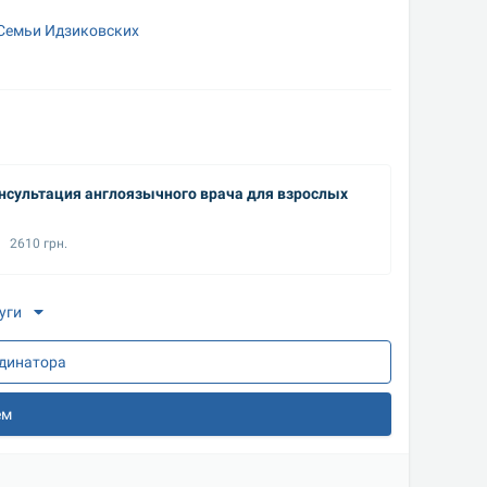
 Семьи Идзиковских
нсультация англоязычного врача для взрослых
2610 грн.
уги
рдинатора
ем