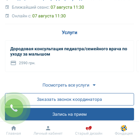
Ближайший сеанс: 
07 августа 11:30
Онлайн с: 
07 августа 11:30
Услуги
Дородовая консультация педиатра/семейного врача по
уходу за малышом
2590 грн.
Посмотреть все услуги
Заказать звонок координатора
Запись на прием
Запись на онлайн разъяснения
Добробут
Информация
Пациенту
Главная
Личный кабинет
Старый дизайн
Фондация