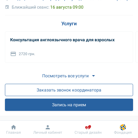
Ближайший сеанс: 
16 августа 09:00
Услуги
Консультация англоязычного врача для взрослых
2720 грн.
Посмотреть все услуги
Заказать звонок координатора
Запись на прием
О враче
Добробут
Информация
Пациенту
Главная
Личный кабинет
Старый дизайн
Фондация