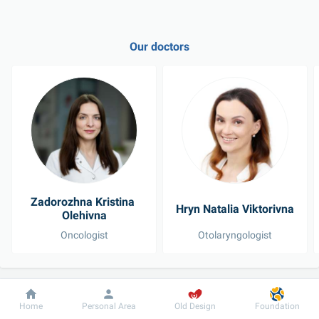
Our doctors
Zadorozhna Kristina 
Hryn Natalia Viktorivna
Olehivna
Oncologist
Otolaryngologist
See all doctors
Dobrobut
Information
For patient
Home
Personal Area
Old Design
Foundation