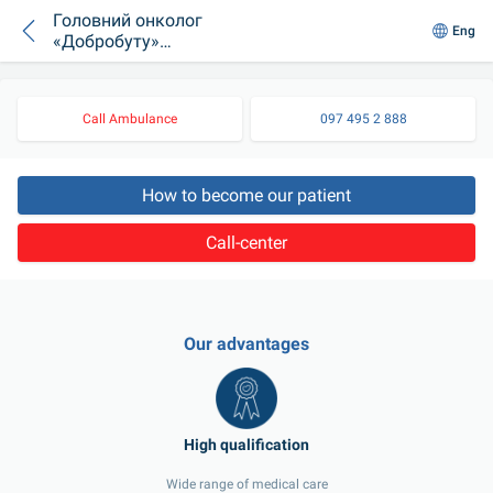
Головний онколог
Eng
«Добробуту»
Костянтин Копчак
підкреслив
важливість
Call Ambulance
097 495 2 888
людяного
ставлення на
Форумі
онкопацієнтів
How to become our patient
Call-center
Our advantages
Wide range of medical care