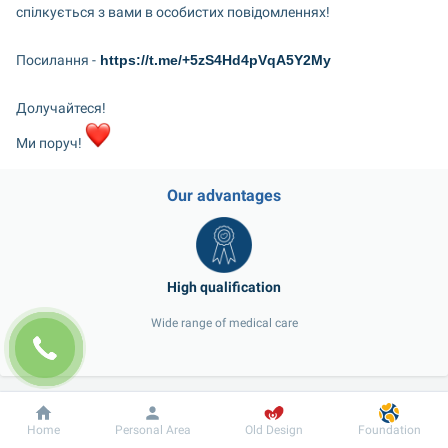
спілкується з вами в особистих повідомленнях!
Посилання -
 https://t.me/+5zS4Hd4pVqA5Y2My
Долучайтеся!
Ми поруч! 
Our advantages
Wide range of medical care
Our doctors
Dobrobut
Information
For patient
Home
Personal Area
Old Design
Foundation