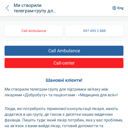
Ми створили
Eng
телеграм-групу для
підтримки зв'язку
між лікарями
“Добробуту” та
Call Ambulance
097 495 2 888
пацієнтами -
"Медицина для
всіх"!
Call Ambulance
Call-center
Шановні клієнти!
Ми створили телеграм-групу для підтримки зв'язку між 
лікарями «Добробуту» та пацієнтами - «Медицина для всіх»!
Люди, які потребують термінової консультації лікаря, мають 
додатися в цю групу, де також є десятки наших медичних 
фахівців. Пишіть туди: який лікар потрібен, яка у вас проблема, 
на зв’язок з вами вийде лікар, готовий допомогти та 