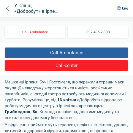
У клініці
Eng
«Добробут» в Ірпені
безоплатно
надаватимуть
медичну допомогу
Call Ambulance
097 495 2 888
жителям Ірпеня,
Бучі, Гостомеля
Call Ambulance
Call-center
Мешканці Ірпеня, Бучі, Гостомеля, що пережили страшні часи 
окупації, нелюдську жорстокість та ницість російських 
загарбників, сьогодні гостро потребують медичної допомоги і 
турботи. Розуміючи це, від 
16 квітня
 «Добробут» відновлює 
роботу медичного центру в Ірпені за адресою 
вул. 
Грибоєдова, 8а
. Команда клініки надаватиме медичну та 
психологічну допомогу безоплатно.
У відділенні прийматимуть терапевт, педіатр, гінеколог, уролог, 
дитячий та дорослий хірурги, травматолог, невролог та 