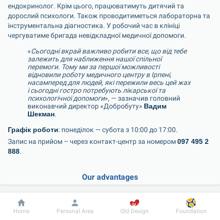
ендокринолог. Крім цього, працюватимуть дитячий та 
дорослий психологи. Також проводитиметься лабораторна та 
інструментальна діагностика. У робочий час в клініці 
чергуватиме бригада невідкладної медичної допомоги.
«
Сьогодні вкрай важливо робити все, що від тебе 
залежить для наближення нашої спільної 
перемоги. Тому ми за першої можливості 
відновили роботу медичного центру в Ірпені, 
насамперед для людей, які пережили весь цей жах 
і сьогодні гостро потребують лікарської та 
психологічної допомоги
», — зазначив головний 
виконавчий директор «Добробуту» 
Вадим 
Шекман
.
Графік роботи
: понеділок — субота з 10:00 до 17:00.
Запис на прийом – через контакт-центр за номером 
097 495 2 
888
.
Our advantages
Dobrobut
Information
For patient
Home
Personal Area
Old Design
Foundation