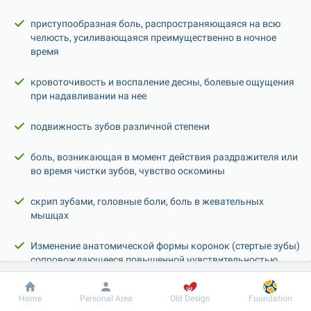
приступообразная боль, распространяющаяся на всю 
челюсть, усиливающаяся преимущественно в ночное 
время
кровоточивость и воспаление десны, болевые ощущения 
при надавливании на нее
подвижность зубов различной степени
боль, возникающая в момент действия раздражителя или 
во время чистки зубов, чувство оскомины
скрип зубами, головные боли, боль в жевательных 
мышцах
Изменение анатомической формы коронок (стертые зубы) 
сопровождающееся повышенной чувствительностью 
зубов
Dobrobut
Information
For patient
Home
Personal Area
Old Design
Foundation
Хруст или щелчок при закрывании и широком 