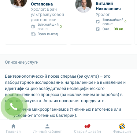
Виталий 
Остаповна
Николаевич
Уролог; Врач 
ультразвуковой 
Уролог
диагностики
Ближайший 
08 авг. 10:00
сеанс: 
Ближайший 
07 авг. 19:50
сеанс: 
Онлайн с:
08 авг. 10:00
Врач выездных услуг
Описание услуги
Бактериологический посев спермы (эякулята) – это 
лабораторное исследование, направленное на выявление и 
идентификацию возбудителей неспецифического 
воспалительного процесса (за исключением анаэробов) в 
образце эякулята. Анализ позволяет определить:
Наличие микроорганизмов (типичных патогенов или 
условно-патогенных бактерий).
Количественный состав (степень обсеменения).
Добробут
Информация
Пациенту
Главная
Личный кабинет
Старый дизайн
Фондация
Чувствительность выявленных бактерий к антибиотикам, 